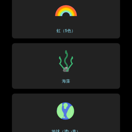
虹（5色）
海藻
地球（濃い青）