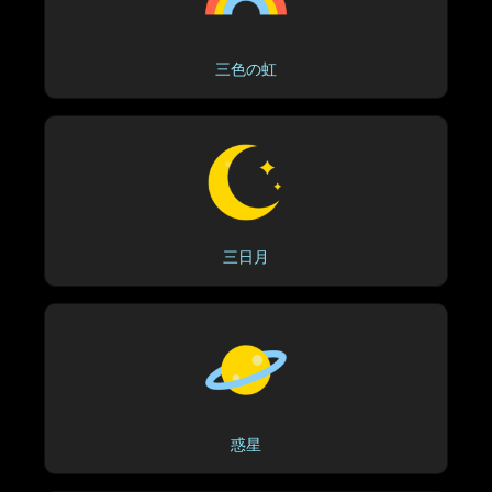
三色の虹
三日月
惑星