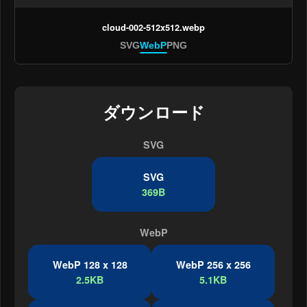
cloud-002-512x512.webp
SVG
WebP
PNG
ダウンロード
SVG
SVG
369B
WebP
WebP 128 x 128
WebP 256 x 256
2.5KB
5.1KB