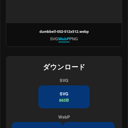
dumbbell-002-512x512.webp
SVG
WebP
PNG
ダウンロード
SVG
SVG
865B
WebP