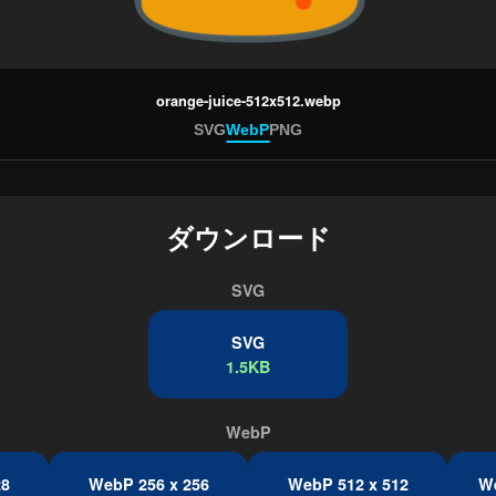
orange-juice-512x512.webp
SVG
WebP
PNG
ダウンロード
SVG
SVG
1.5KB
WebP
28
WebP 256 x 256
WebP 512 x 512
We