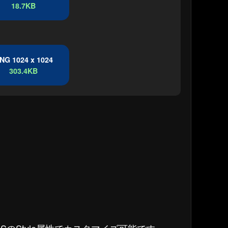
18.7KB
NG 1024 x 1024
303.4KB