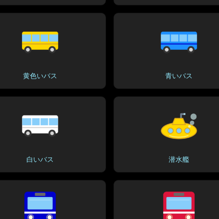
黄色いバス
青いバス
白いバス
潜水艦