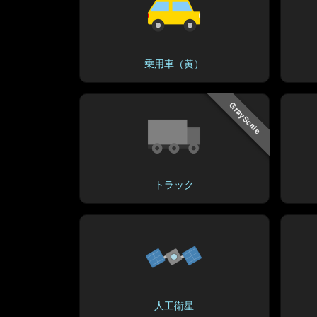
乗用車（黄）
GrayScale
トラック
人工衛星