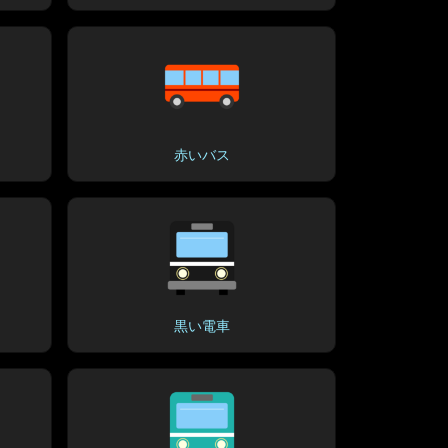
赤いバス
黒い電車