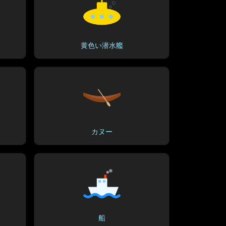
黄色い潜水艦
カヌー
船