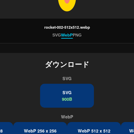
rocket-002-512x512.webp
SVG
WebP
PNG
ダウンロード
SVG
SVG
900B
WebP
28
WebP 256 x 256
WebP 512 x 512
We