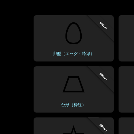
Mono
卵型（エッグ・枠線）
Mono
台形（枠線）
Mono