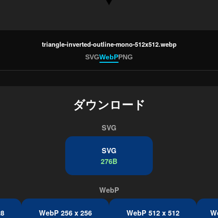
triangle-inverted-outline-mono-512x512.webp
SVG
WebP
PNG
ダウンロード
SVG
SVG
276B
WebP
28
WebP 256 x 256
WebP 512 x 512
We