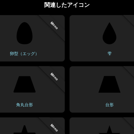
関連したアイコン
Mono
卵型（エッグ）
雫
Mono
角丸台形
台形
Mono