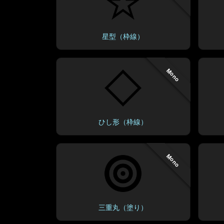
星型（枠線）
Mono
ひし形（枠線）
Mono
三重丸（塗り）