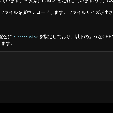
で作成しています。各要素にclass名を定義していますので、
たファイルをダウンロードします。ファイルサイズが小
の配色に
を指定しており、以下のようなCS
currentColor
れます。