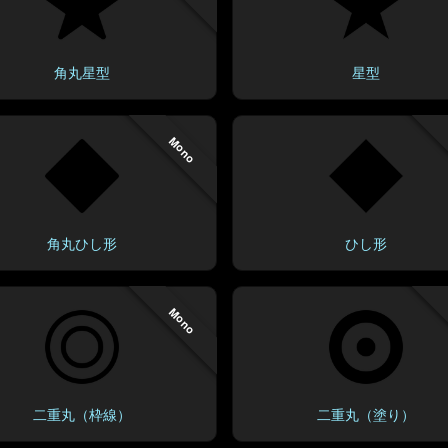
角丸星型
星型
Mono
角丸ひし形
ひし形
Mono
二重丸（枠線）
二重丸（塗り）