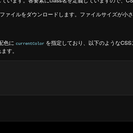
で作成しています。各要素にclass名を定義していますので、
たファイルをダウンロードします。ファイルサイズが小
の配色に
を指定しており、以下のようなCS
currentColor
れます。