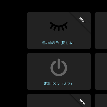
Mono
瞳の非表示（閉じる）
電源ボタン（オフ）
Mono