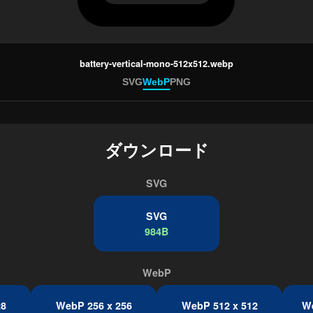
battery-vertical-mono-512x512.webp
SVG
WebP
PNG
ダウンロード
SVG
SVG
984B
WebP
28
WebP 256 x 256
WebP 512 x 512
We