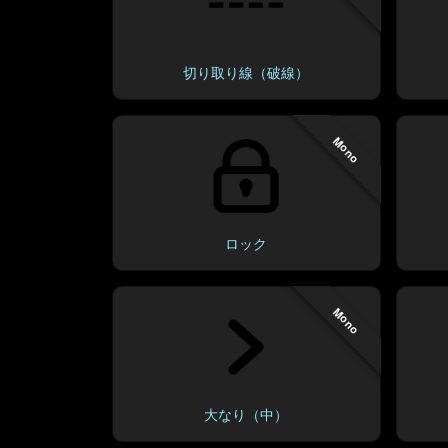
切り取り線（破線）
Mono
ロック
Mono
大なり（中）