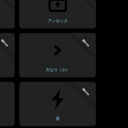
アンロック
Mono
Mono
大なり（小）
Mono
雷