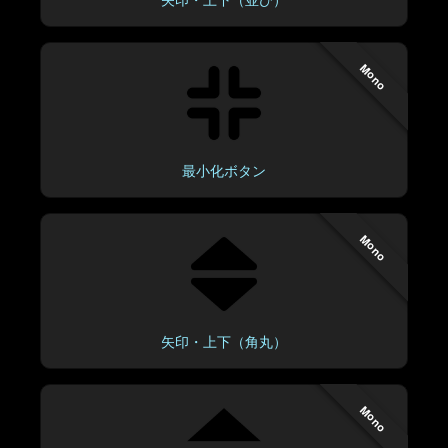
Mono
最小化ボタン
Mono
矢印・上下（角丸）
Mono