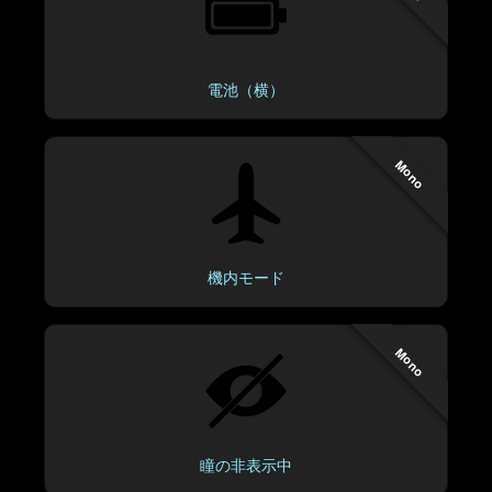
電池（横）
Mono
機内モード
Mono
瞳の非表示中