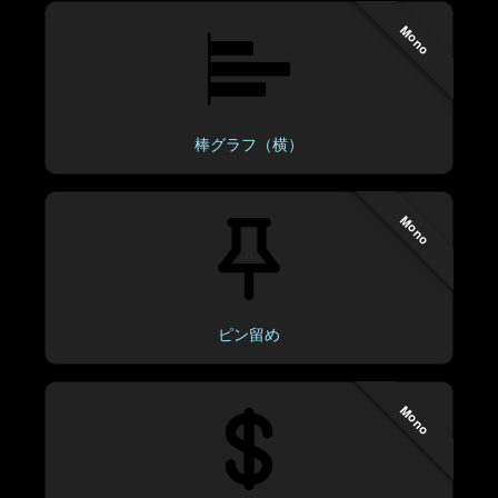
Mono
棒グラフ（横）
Mono
ピン留め
Mono