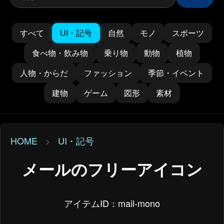
すべて
UI・記号
自然
モノ
スポーツ
食べ物・飲み物
乗り物
動物
植物
人物・からだ
ファッション
季節・イベント
建物
ゲーム
図形
素材
HOME
>
UI・記号
メールのフリーアイコン
アイテムID：mail-mono