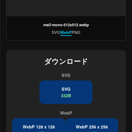
mail-mono-512x512.webp
SVG
WebP
PNG
ダウンロード
SVG
SVG
332B
WebP
WebP 128 x 128
WebP 256 x 256