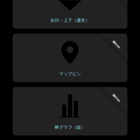
矢印・上下（通常）
Mono
マップピン
Mono
棒グラフ（縦）