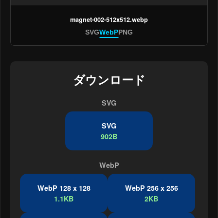
magnet-002-512x512.webp
SVG
WebP
PNG
ダウンロード
SVG
SVG
902B
WebP
WebP 128 x 128
WebP 256 x 256
1.1KB
2KB