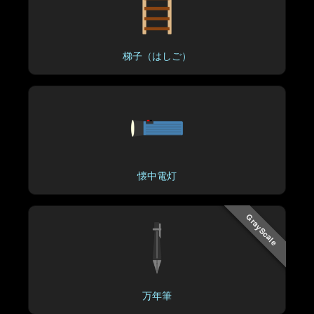
梯子（はしご）
懐中電灯
GrayScale
万年筆