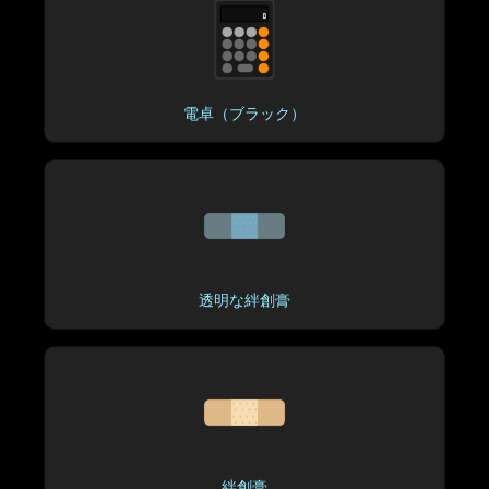
電卓（ブラック）
透明な絆創膏
絆創膏