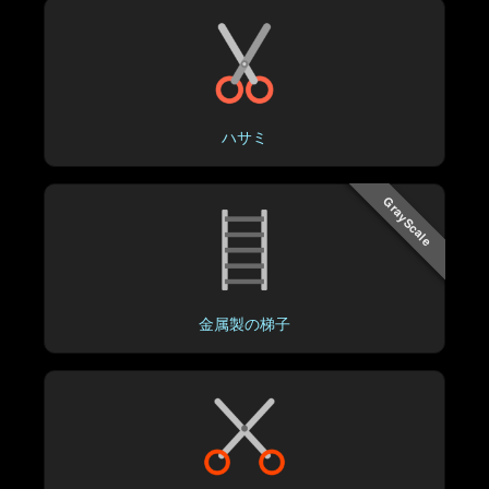
ハサミ
GrayScale
金属製の梯子